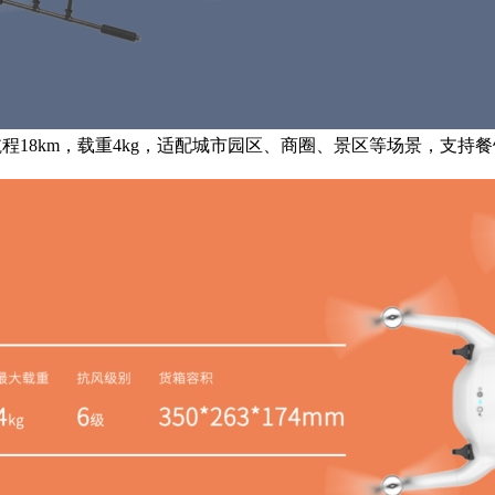
航程18km，载重4kg，适配城市园区、商圈、景区等场景，支持