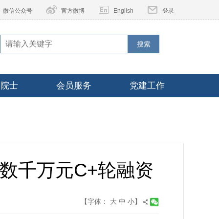
微信公众号
官方微博
English
登录
搜索
家院士
会员服务
党建工作
数千万元C+轮融资
【字体：
大
中
小
】