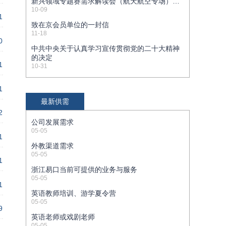
新兴领域专题赛需求解读会（航天航空专场）的
通知
10-09
1
致在京会员单位的一封信
11-18
0
中共中央关于认真学习宣传贯彻党的二十大精神
的决定
1
10-31
1
最新供需
2
公司发展需求
05-05
1
外教渠道需求
05-05
1
浙江易口当前可提供的业务与服务
05-05
1
英语教师培训、游学夏令营
05-05
9
英语老师或戏剧老师
05-05